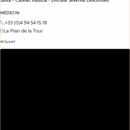
Santé - Cabinet médical - Docteur Séverine Descombes
MÉDECIN
+33 (0)4 94 54 15 18
Le Plan de la Tour
●
Ouvert