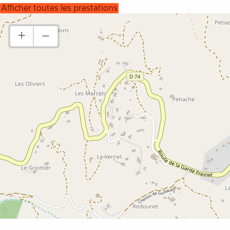
afficher toutes les prestations
+
–