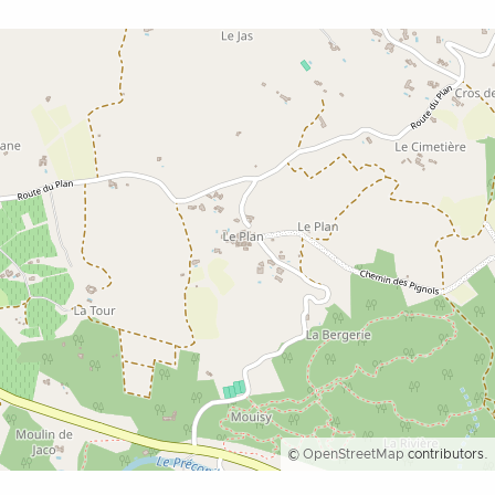
©
OpenStreetMap
contributors.