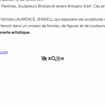
s Peintres, Sculpteurs Bronze et divers Artisans d’art. Ces p
r l’Artiste LAURENCE JENKELL qui exposera ses sculptures m
ront dans un univers de formes, de figures et de couleurs q
verte artistique.
r.com
Accessibilité
Rechercher
Fermer le menu
Menu
Fermer le menu
VILLAGE