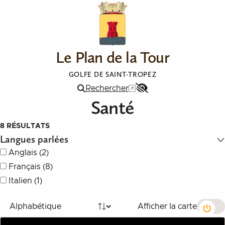
Aller au contenu
Le Plan de la Tour
GOLFE DE SAINT-TROPEZ
Rechercher
Menu
Santé
Accessibilité
Filtres
8
RÉSULTATS
Langues parlées
Liste à cocher : Langues parlées
Anglais (2)
Français (8)
Italien (1)
Options de tri et d'affichage
Afficher la carte
Trié par :