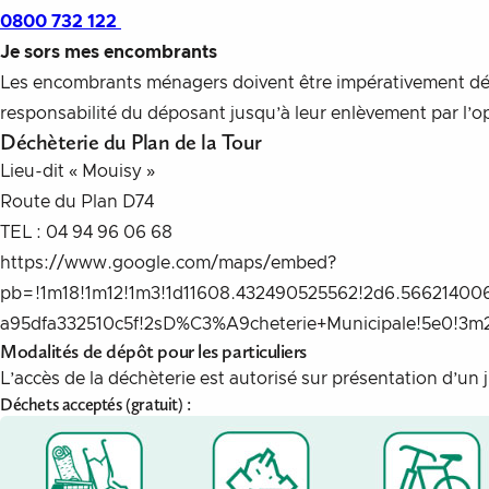
0800 732 122
Je sors mes encombrants
Les encombrants ménagers doivent être impérativement déposés
responsabilité du déposant jusqu’à leur enlèvement par l’op
Déchèterie du Plan de la Tour
Lieu-dit « Mouisy »
Route du Plan D74
TEL : 04 94 96 06 68
https://www.google.com/maps/embed?
pb=!1m18!1m12!1m3!1d11608.432490525562!2d6.56621400
a95dfa332510c5f!2sD%C3%A9cheterie+Municipale!5e0!3m2!
Modalités de dépôt pour les particuliers
L’accès de la déchèterie est autorisé sur présentation d’un
Déchets acceptés (gratuit) :