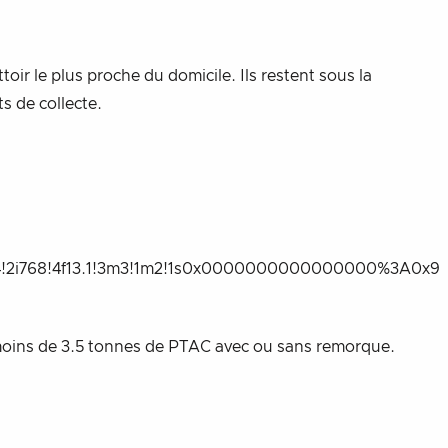
ir le plus proche du domicile. Ils restent sous la
s de collecte.
024!2i768!4f13.1!3m3!1m2!1s0x0000000000000000%3A0x9
de moins de 3.5 tonnes de PTAC avec ou sans remorque.