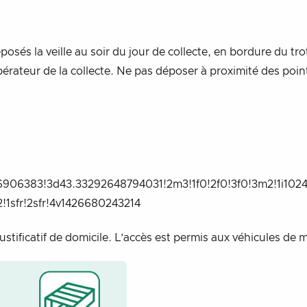
 la veille au soir du jour de collecte, en bordure du trotto
érateur de la collecte. Ne pas déposer à proximité des point
6906383!3d43.33292648794031!2m3!1f0!2f0!3f0!3m2!1i1
1sfr!2sfr!4v1426680243214
 justificatif de domicile. L’accès est permis aux véhicules 