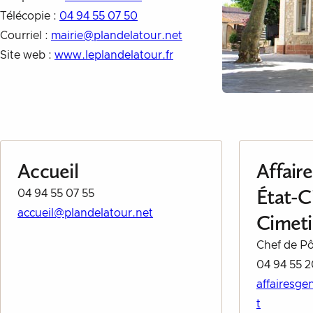
Télécopie :
04 94 55 07 50
Courriel :
mairie@plandelatour.net
Site web :
www.leplandelatour.fr
Accueil
Affair
État-Ci
04 94 55 07 55
accueil@plandelatour.net
Cimeti
Chef de Pô
04 94 55 2
affairesge
t