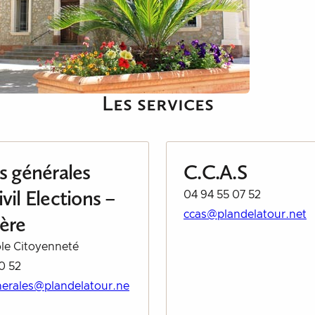
Les services
es générales
C.C.A.S
vil Elections –
04 94 55 07 52
ccas@plandelatour.net
ère
le Citoyenneté
0 52
nerales@plandelatour.ne