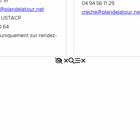
7 51
04 94 56 11 29
@plandelatour.net
creche@plandelatour.ne
e USTACP
0 64
 uniquement sur rendez-
Accessibilité
Rechercher
Fermer le menu
Menu
Fermer le menu
VILLAGE