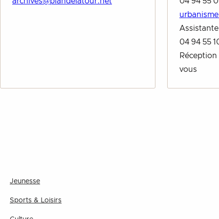
archives@plandelatour.net
04 94 55 0
urbanisme
Assistant
04 94 55 1
Réception
vous
Jeunesse
Sports & Loisirs