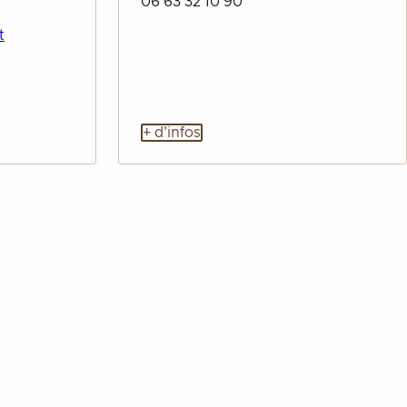
06 63 32 10 90
t
+ d'infos