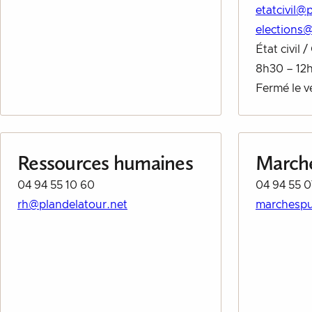
etatcivil@
elections@
État civil 
8h30 – 12
Fermé le v
Ressources humaines
Marché
04 94 55 10 60
04 94 55 0
rh@plandelatour.net
marchespu