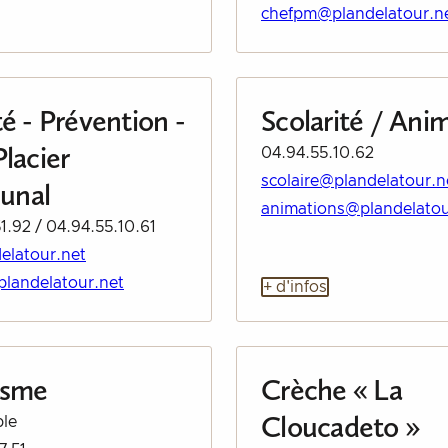
chefpm@plandelatour.n
é - Prévention -
Scolarité / Ani
lacier
04.94.55.10.62
scolaire@plandelatour.n
unal
animations@plandelatou
1.92 / 04.94.55.10.61
elatour.net
plandelatour.net
+ d'infos
isme
Crèche « La
Cloucadeto »
le