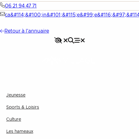
06 21 94 47 71
ca&#114;&#100;in&#101;&#115;e&#99;e&#116;&#97;&#114
Retour à l'annuaire
Accessibilité
Rechercher
Fermer le menu
Menu
Fermer le menu
VILLAGE
Jeunesse
Sports & Loisirs
Culture
Les hameaux