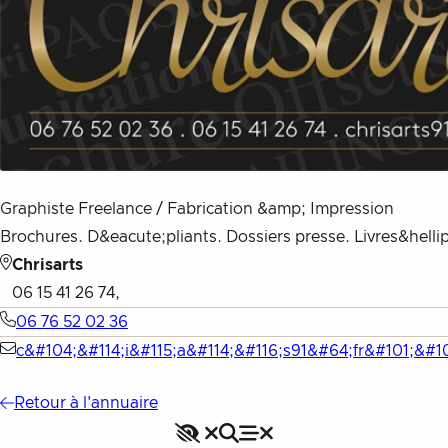
Graphiste Freelance / Fabrication &amp; Impression
Brochures. D&eacute;pliants. Dossiers presse. Livres&hellip
Chrisarts
06 15 41 26 74,
06 76 52 02 36
c&#104;&#114;i&#115;a&#114;&#116;s91&#64;fr&#101;&#1
Retour à l'annuaire
Accessibilité
Rechercher