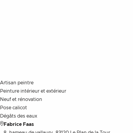
Aller au contenu
Artisan peintre
Peinture intérieur et extérieur
Neuf et rénovation
Pose calicot
Dégâts des eaux
Fabrice Faas
8, hameau de vallaury, 83120 Le Plan de la Tour