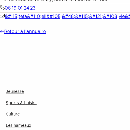
06 19 01 24 23
&#115;tefa&#110;ell&#105;&#46;&#115;&#121;&#108;vie&
Retour à l'annuaire
Jeunesse
Sports & Loisirs
Culture
Les hameaux