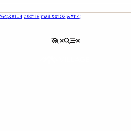
#64;&#104;o&#116;mail.&#102;&#114;
Accessibilité
Rechercher
Fermer le menu
Menu
Fermer le menu
VILLAGE