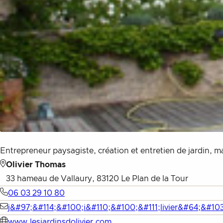
Entrepreneur paysagiste, création et entretien de jardin, 
Olivier Thomas
33 hameau de Vallaury, 83120 Le Plan de la Tour
06 03 29 10 80
j&#97;&#114;&#100;i&#110;&#100;&#111;livier&#64;&#103
www.lesjardinsdolivier.com