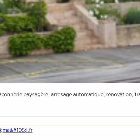
maçonnerie paysagère, arrosage automatique, rénovation, tra
;ma&#105;l.fr