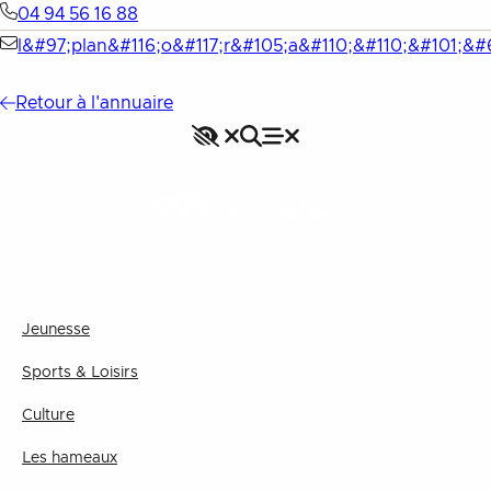
04 94 56 16 88
l&#97;plan&#116;o&#117;r&#105;a&#110;&#110;&#101;&#
Retour à l'annuaire
Accessibilité
Rechercher
Fermer le menu
Menu
Fermer le menu
VILLAGE
Jeunesse
Sports & Loisirs
Culture
Les hameaux