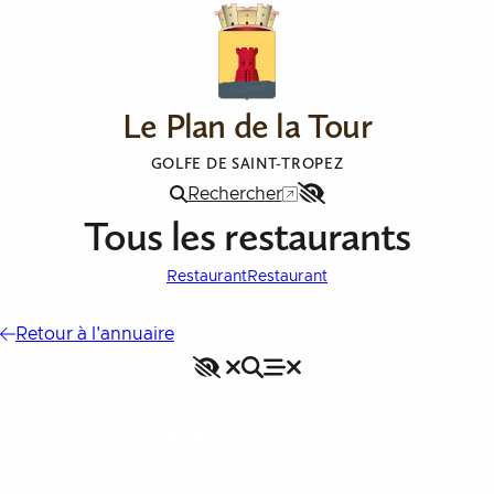
Aller au contenu
Le Plan de la Tour
GOLFE DE SAINT-TROPEZ
Rechercher
Menu
Tous les restaurants
Accessibilité
Restaurant
Restaurant
Retour à l'annuaire
Accessibilité
Rechercher
Fermer le menu
Menu
Fermer le menu
VILLAGE