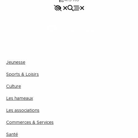
Accessibilité
Rechercher
Fermer le menu
Menu
Fermer le menu
VILLAGE
Jeunesse
Sports & Loisirs
Culture
Les hameaux
Les associations
Commerces & Services
Santé