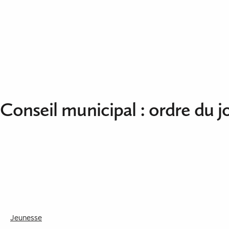
Aller au contenu
Conseil municipal : ordre du j
Jeunesse