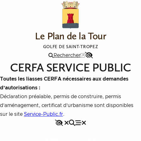
Aller au contenu
Le Plan de la Tour
GOLFE DE SAINT-TROPEZ
Rechercher
Menu
CERFA SERVICE PUBLIC
Accessibilité
Toutes les liasses CERFA nécessaires aux demandes
d’autorisations :
Déclaration préalable, permis de construire, permis
d’aménagement, certificat d’urbanisme sont disponibles
sur le site
Service-Public.fr
.
Accessibilité
Rechercher
Fermer le menu
Menu
Fermer le menu