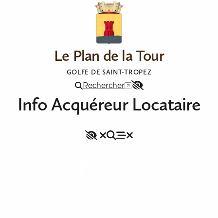
Le Plan de la Tour
GOLFE DE SAINT-TROPEZ
Rechercher
Menu
Info Acquéreur Locataire
Accessibilité
Accessibilité
Rechercher
Fermer le menu
Menu
Fermer le menu
VILLAGE