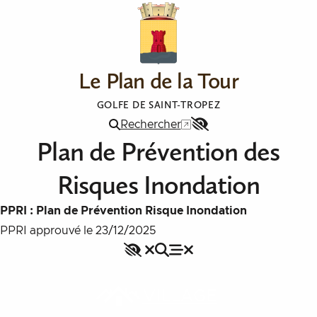
Aller au contenu
Le Plan de la Tour
GOLFE DE SAINT-TROPEZ
Rechercher
Menu
Plan de Prévention des
Accessibilité
Risques Inondation
PPRI : Plan de Prévention Risque Inondation
PPRI approuvé le 23/12/2025
Accessibilité
Rechercher
Fermer le menu
Menu
Fermer le menu
VILLAGE