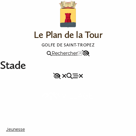
Aller au contenu
Le Plan de la Tour
GOLFE DE SAINT-TROPEZ
Rechercher
Menu
Stade
Accessibilité
Accessibilité
Rechercher
Fermer le menu
Menu
Fermer le menu
VILLAGE
Jeunesse