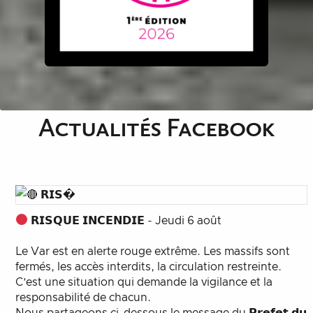
Actualités Facebook
𝗥𝗜𝗦𝗤𝗨𝗘 𝗜𝗡𝗖𝗘𝗡𝗗𝗜𝗘 - Jeudi 6 août
Le Var est en alerte rouge extrême. Les massifs sont
fermés, les accès interdits, la circulation restreinte.
C’est une situation qui demande la vigilance et la
responsabilité de chacun.
Nous partageons ci-dessous le message du 𝗣𝗿𝗲𝗳𝗲𝘁 𝗱𝘂