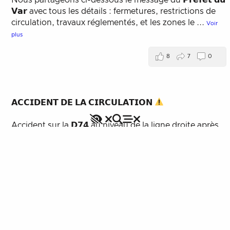
𝗩𝗮𝗿 avec tous les détails : fermetures, restrictions de
circulation, travaux réglementés, et les zones le
...
Voir
plus
8
7
0
𝗔𝗖𝗖𝗜𝗗𝗘𝗡𝗧 𝗗𝗘 𝗟𝗔 𝗖𝗜𝗥𝗖𝗨𝗟𝗔𝗧𝗜𝗢𝗡
Accessibilité
Rechercher
Accident sur la 𝗗𝟳𝟰 au niveau de la ligne droite après
Fermer le menu
Menu
Fermer le menu
les tennis du Plan-de-la-Tour.
Les secours sont sur place.
Perturbation de la circulation en cours. Prudence sur
ce secteur.
18
10
0