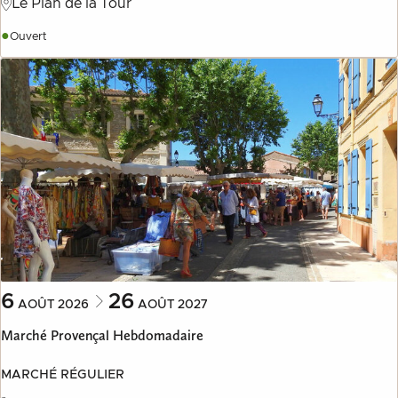
Le Plan de la Tour
●
Ouvert
6
26
AOÛT
2026
AOÛT
2027
Marché Provençal Hebdomadaire
MARCHÉ RÉGULIER