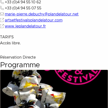
+33 (0)4 94 55 10 62
+33 (0)4 94 55 07 55
marie-pierre.debuchy@plandelatour.net
artsetfestivalsplandelatour.com
www.leplandelatour.fr
TARIFS
Accès libre.
Réservation Directe
Description
Programme