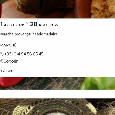
1
28
AOÛT
2026
AOÛT
2027
Marché provençal hebdomadaire
MARCHÉ
+33 (0)4 94 56 65 45
Cogolin
●
Ouvert