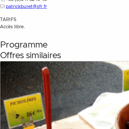
patrickburet@sfr.fr
TARIFS
Accès libre.
Description
Programme
Offres similaires