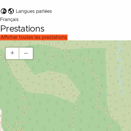
Langues parlées
Français
Prestations
afficher toutes les prestations
+
–