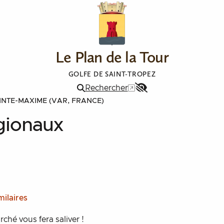
Le Plan de la Tour
GOLFE DE SAINT-TROPEZ
Rechercher
Menu
INTE-MAXIME (VAR, FRANCE)
Accessibilité
gionaux
x 2
Marché des p
aux 2
milaires
rché vous fera saliver !