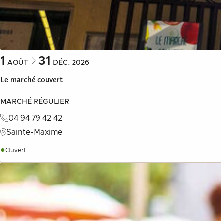
1
31
AOÛT
DÉC.
2026
Le marché couvert
MARCHÉ RÉGULIER
04 94 79 42 42
Sainte-Maxime
●
Ouvert