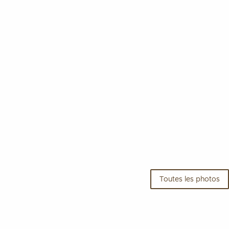
roduits régionaux 3
©
Sema
Toutes les photos