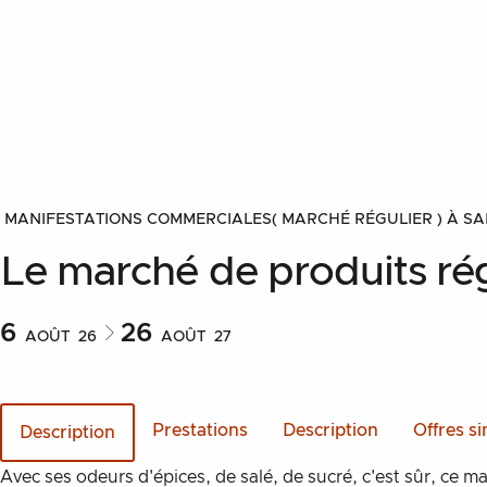
MANIFESTATIONS COMMERCIALES
( MARCHÉ RÉGULIER )
À SA
Le marché de produits ré
6
26
Marché des produits régionau
AOÛT
26
AOÛT
27
©
Marché des produits région
Prestations
Description
Offres si
Description
Description
Avec ses odeurs d'épices, de salé, de sucré, c'est sûr, ce ma