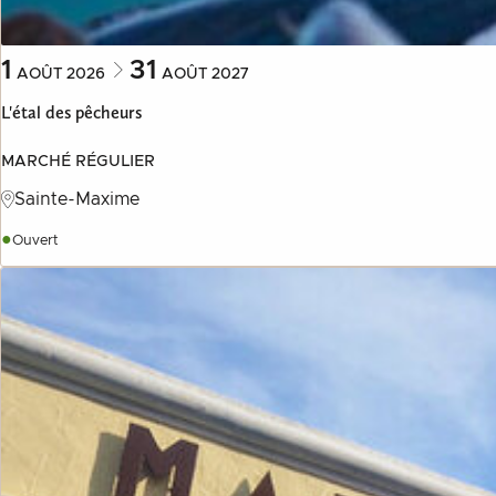
1
31
AOÛT
2026
AOÛT
2027
L'étal des pêcheurs
MARCHÉ RÉGULIER
Sainte-Maxime
●
Ouvert