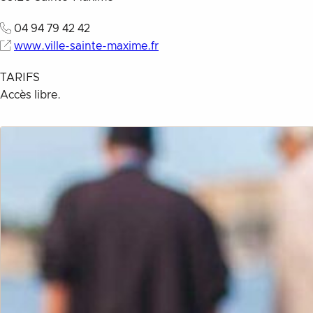
04 94 79 42 42
www.ville-sainte-maxime.fr
TARIFS
Accès libre.
Description