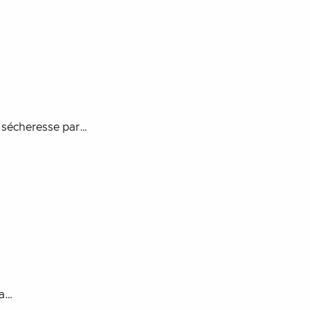
e sécheresse par…
 a…