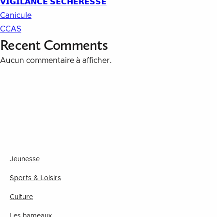
𝗩𝗜𝗚𝗜𝗟𝗔𝗡𝗖𝗘 𝗦𝗘́𝗖𝗛𝗘𝗥𝗘𝗦𝗦𝗘
Canicule
CCAS
Recent Comments
Aucun commentaire à afficher.
Jeunesse
Sports & Loisirs
Culture
Les hameaux